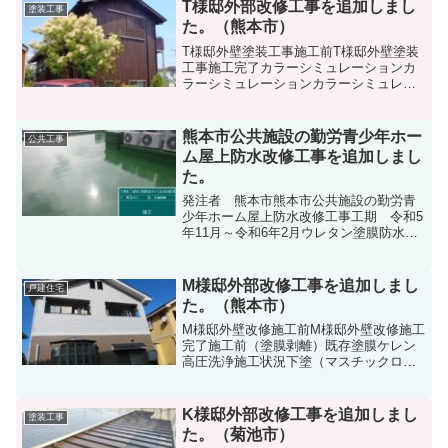
T様邸外部改修工事を追加しまし
塗装工事
た。（熊本市）
T様邸外壁塗装工事施工前T様邸外壁塗装
工事施工完了カラーシミュレーションカ
ラーシミュレーションカラーシミュレー
ション 決定熊本市内木部塗装（キシラ
デコーフォレステージ） ほかカラーシ
ミュレーションにてカラーを選択してい
熊本市公共施設の勤労青少年ホー
公共工事
ただきました。
ム屋上防水改修工事を追加しまし
た。
発注者 熊本市熊本市公共施設の勤労青
少年ホーム屋上防水改修工事工期 令和5
年11月～令和6年2月ウレタン塗膜防水X-1
工法 561ｍ2 ウレタン塗膜防水X-2工
法 18ｍ2 ウレタン塗膜防水X-2工法
（立上り） 100ｍ2 他
M様邸外部改修工事を追加しまし
戸建住宅
た。（熊本市）
M様邸外壁改修施工前M様邸外壁改修施工
完了施工前（塗膜剥離）既存塗膜ケレン
高圧洗浄施工状況下塗（マスチックロー
ラー）上塗り1回目上塗り2回目庇屋根塗
装前庇屋根塗装後施工前施工後Ｍ様邸外
部改修工事を追加しました。（熊本市）
K様邸外部改修工事を追加しまし
塗装工事
熊本市内外壁シリコン...
た。（菊池市）