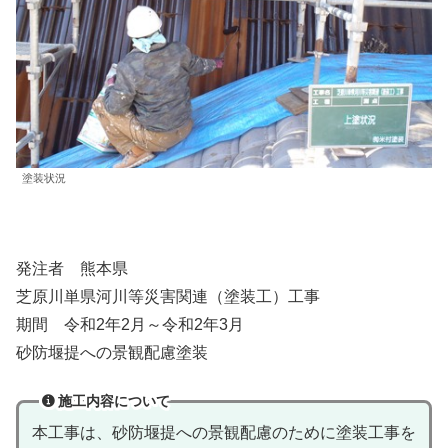
塗装状況
発注者 熊本県
芝原川単県河川等災害関連（塗装工）工事
期間 令和2年2月～令和2年3月
砂防堰提への景観配慮塗装
施工内容について
本工事は、砂防堰提への景観配慮のために塗装工事を