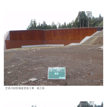
芝原川砂防堰提塗装工事 着工前