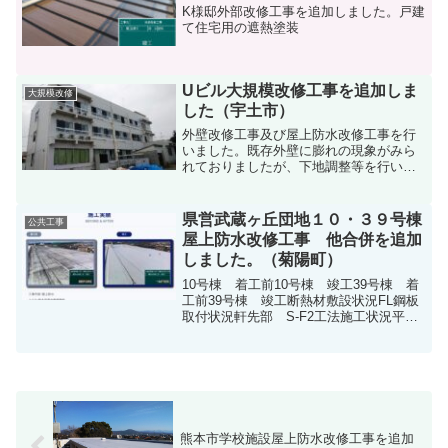
K様邸外部改修工事を追加しました。戸建
て住宅用の遮熱塗装
Uビル大規模改修工事を追加しま
大規模改修
した（宇土市）
外壁改修工事及び屋上防水改修工事を行
いました。既存外壁に膨れの現象がみら
れておりましたが、下地調整等を行い、
綺麗に仕上げました。吹付タイル面は、
水性ファインコートシリコンで仕上げ、
磁器タイル面は、クリア塗装仕上げで
県営武蔵ヶ丘団地１０・３９号棟
公共工事
す。屋上防水もウレタン塗膜防水X-1工法
屋上防水改修工事 他合併を追加
にて仕上げました。
しました。（菊陽町）
10号棟 着工前10号棟 竣工39号棟 着
工前39号棟 竣工断熱材敷設状況FL鋼板
取付状況軒先部 S-F2工法施工状況平
場 SI-M2 IH誘導加熱接合状況平場
SI-M2 ジョイント部熱溶着状況昇降口
塗装施工完了工事概要発注者 熊本県1...
熊本市学校施設屋上防水改修工事を追加